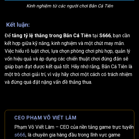
Kinh nghiệm từ các người chơi Bắn Cá Tiên
Kết luận:
Để
tăng tỷ lệ thắng trong Bắn Cá Tiên
tại
S666
, bạn cần
kết hợp giữa kỹ năng, kinh nghiệm và một chút may mắn.
Việc hiểu rõ luật chơi, lựa chọn phòng chơi phù hợp, quản lý
vốn hiệu quả và áp dụng các chiến thuật chơi đúng đắn sẽ
giúp bạn đạt được kết quả tốt. Hãy nhớ rằng, Bắn Cá Tiên là
một trò chơi giải trí, vì vậy hãy chơi một cách có trách nhiệm
và đừng quá đặt nặng vấn đề thắng thua.
CEO PHẠM VÕ VIẾT LÂM
Phạm Võ Viết Lâm – CEO của nền tảng game trực tuyến
s666
, là chuyên gia hàng đầu trong lĩnh vực game