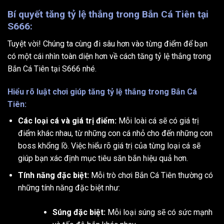
Bí quyết tăng tỷ lệ thắng trong Bắn Cá Tiên tại
S666:
Tuyệt vời! Chúng ta cùng đi sâu hơn vào từng điểm để bạn
có một cái nhìn toàn diện hơn về cách tăng tỷ lệ thắng trong
Bắn Cá Tiên tại S666 nhé.
Hiểu rõ luật chơi giúp
tăng tỷ lệ thắng trong Bắn Cá
Tiên
:
Các loại cá và giá trị điểm:
Mỗi loài cá sẽ có giá trị
điểm khác nhau, từ những con cá nhỏ cho đến những con
boss khổng lồ. Việc hiểu rõ giá trị của từng loại cá sẽ
giúp bạn xác định mục tiêu săn bắn hiệu quả hơn.
Tính năng đặc biệt:
Mỗi trò chơi Bắn Cá Tiên thường có
những tính năng đặc biệt như:
Súng đặc biệt:
Mỗi loại súng sẽ có sức mạnh