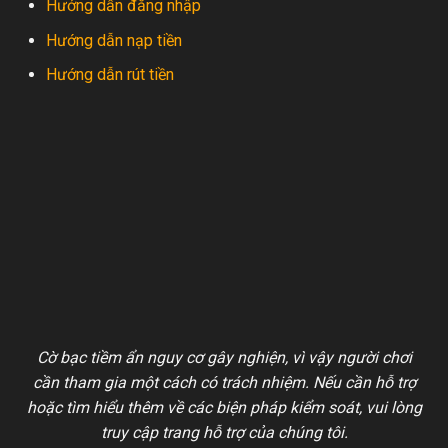
Hướng dẫn đăng nhập
Hướng dẫn nạp tiền
Hướng dẫn rút tiền
Cờ bạc tiềm ẩn nguy cơ gây nghiện, vì vậy người chơi
cần tham gia một cách có trách nhiệm. Nếu cần hỗ trợ
hoặc tìm hiểu thêm về các biện pháp kiểm soát, vui lòng
truy cập trang hỗ trợ của chúng tôi.