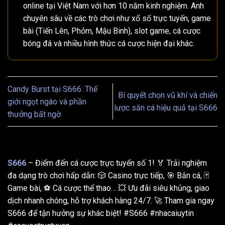
online tại Việt Nam với hơn 10 năm kinh nghiệm. Anh
chuyên sâu về các trò chơi như xổ số trực tuyến, game
bài (Tiến Lên, Phỏm, Mậu Binh), slot game, cá cược
bóng đá và nhiều hình thức cá cược hiện đại khác.
Candy Burst tại S666: Thế
Bí quyết chọn vũ khí và chiến
giới ngọt ngào và phần
lược săn cá hiệu quả tại S666
thưởng bất ngờ
S666
– Điểm đến cá cược trực tuyến số 1! 🏅 Trải nghiệm
đa dạng trò chơi hấp dẫn: 🎲 Casino trực tiếp, 🎯 Bắn cá, 🃏
Game bài, ⚽️ Cá cược thể thao… 💥 Ưu đãi siêu khủng, giao
dịch nhanh chóng, hỗ trợ khách hàng 24/7. 🚀 Tham gia ngay
S666 để tận hưởng sự khác biệt! #S666 #nhacaiuytin