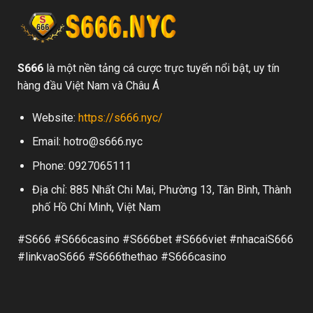
S666
là một nền tảng cá cược trực tuyến nổi bật, uy tín
hàng đầu Việt Nam và Châu Á
Website:
https://s666.nyc/
Email:
hotro@s666.nyc
Phone: 0927065111
Địa chỉ: 885 Nhất Chi Mai, Phường 13, Tân Bình, Thành
phố Hồ Chí Minh, Việt Nam
#S666 #S666casino #S666bet #S666viet #nhacaiS666
#linkvaoS666 #S666thethao #S666casino