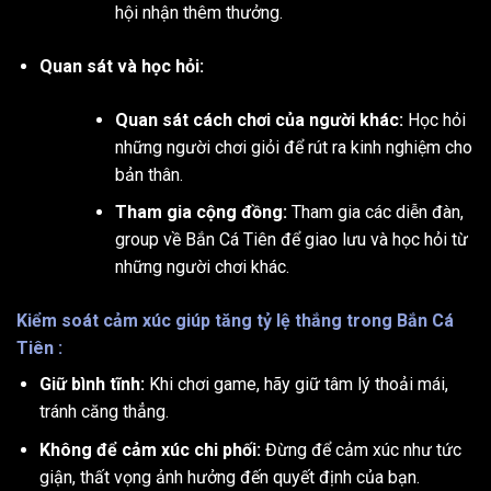
hội nhận thêm thưởng.
Quan sát và học hỏi:
Quan sát cách chơi của người khác:
Học hỏi
những người chơi giỏi để rút ra kinh nghiệm cho
bản thân.
Tham gia cộng đồng:
Tham gia các diễn đàn,
group về Bắn Cá Tiên để giao lưu và học hỏi từ
những người chơi khác.
Kiểm soát cảm xúc giúp
tăng tỷ lệ thắng trong Bắn Cá
Tiên
:
Giữ bình tĩnh:
Khi chơi game, hãy giữ tâm lý thoải mái,
tránh căng thẳng.
Không để cảm xúc chi phối:
Đừng để cảm xúc như tức
giận, thất vọng ảnh hưởng đến quyết định của bạn.