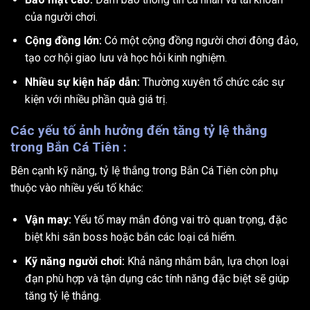
của người chơi.
Cộng đồng lớn:
Có một cộng đồng người chơi đông đảo,
tạo cơ hội giao lưu và học hỏi kinh nghiệm.
Nhiều sự kiện hấp dẫn:
Thường xuyên tổ chức các sự
kiện với nhiều phần quà giá trị.
Các yếu tố ảnh hưởng đến tăng tỷ lệ thắng
trong Bắn Cá Tiên :
Bên cạnh kỹ năng, tỷ lệ thắng trong Bắn Cá Tiên còn phụ
thuộc vào nhiều yếu tố khác:
Vận may:
Yếu tố may mắn đóng vai trò quan trọng, đặc
biệt khi săn boss hoặc bắn các loại cá hiếm.
Kỹ năng người chơi:
Khả năng nhắm bắn, lựa chọn loại
đạn phù hợp và tận dụng các tính năng đặc biệt sẽ giúp
tăng tỷ lệ thắng.