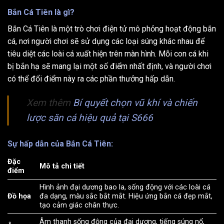
Bắn Cá Tiên là gì?
Bắn Cá Tiên là một trò chơi điện tử mô phỏng hoạt động bắn
cá, nơi người chơi sẽ sử dụng các loại súng khác nhau để
tiêu diệt các loài cá xuất hiện trên màn hình. Mỗi con cá khi
bị bắn hạ sẽ mang lại một số điểm nhất định, và người chơi
có thể đổi điểm này ra các phần thưởng hấp dẫn.
Xem thêm
Bí quyết chọn vũ khí và chiến
lược săn cá hiệu quả tại S666
Sự hấp dẫn của Bắn Cá Tiên:
Đặc
Mô tả chi tiết
điểm
Hình ảnh đại dương bao la, sống động với các loài cá
Đồ họa
đa dạng, màu sắc bắt mắt. Hiệu ứng bắn cá đẹp mắt,
tạo cảm giác chân thực.
Âm thanh sống động của đại dương, tiếng súng nổ,