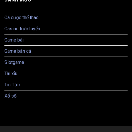
Cá cược thể thao
Casino trực tuyến
Game bài
Game bắn cá
Slotgame
Tài xỉu
Tin Tức
Xổ số