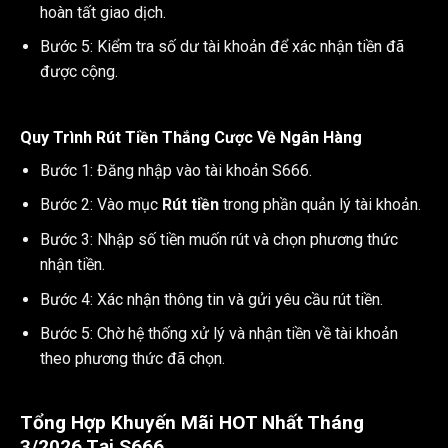
hoàn tất giao dịch.
Bước 5: Kiểm tra số dư tài khoản để xác nhận tiền đã
được cộng.
Quy Trình Rút Tiền Thắng Cược Về Ngân Hàng
Bước 1: Đăng nhập vào tài khoản S666.
Bước 2: Vào mục
Rút tiền
trong phần quản lý tài khoản.
Bước 3: Nhập số tiền muốn rút và chọn phương thức
nhận tiền.
Bước 4: Xác nhận thông tin và gửi yêu cầu rút tiền.
Bước 5: Chờ hệ thống xử lý và nhận tiền về tài khoản
theo phương thức đã chọn.
Tổng Hợp Khuyến Mãi HOT Nhất Tháng
3/2026 Tại S666