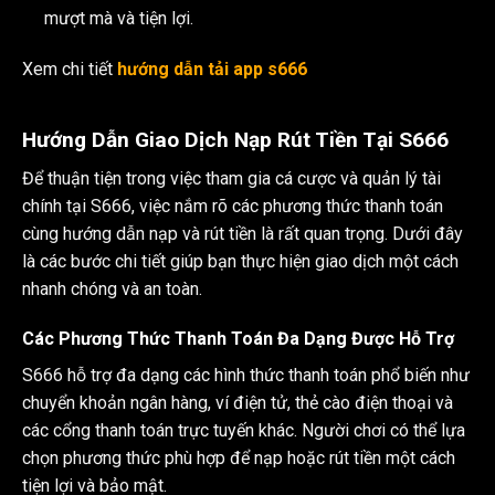
mượt mà và tiện lợi.
Xem chi tiết
hướng dẫn tải app s666
Hướng Dẫn Giao Dịch Nạp Rút Tiền Tại S666
Để thuận tiện trong việc tham gia cá cược và quản lý tài
chính tại S666, việc nắm rõ các phương thức thanh toán
cùng hướng dẫn nạp và rút tiền là rất quan trọng. Dưới đây
là các bước chi tiết giúp bạn thực hiện giao dịch một cách
nhanh chóng và an toàn.
Các Phương Thức Thanh Toán Đa Dạng Được Hỗ Trợ
S666 hỗ trợ đa dạng các hình thức thanh toán phổ biến như
chuyển khoản ngân hàng, ví điện tử, thẻ cào điện thoại và
các cổng thanh toán trực tuyến khác. Người chơi có thể lựa
chọn phương thức phù hợp để nạp hoặc rút tiền một cách
tiện lợi và bảo mật.