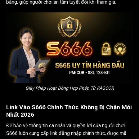
bằng, giúp người chơi an tâm tuyệt đối khi tham gia.
Giấy Phép Hoạt Động Hợp Pháp Từ PAGCOR
Link Vào S666 Chính Thức Không Bị Chặn Mới
Nhất 2026
Để bảo vệ thông tin cá nhân và quyền lợi của người chơi,
S666 luôn cung cấp link đăng nhập chính thức, được mã