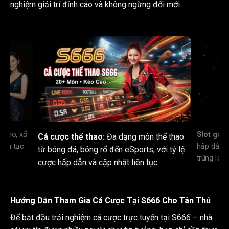
nghiệm giải trí đỉnh cao và không ngừng đổi mới.
Slot games:
Hàng trăm ch
ược thể thao:
Đa dạng môn thể thao
hấp dẫn, tỷ lệ trả thưởng c
óng đá, bóng rổ đến eSports, với tỷ lệ
trúng lớn.
 hấp dẫn và cập nhật liên tục.
Hướng Dẫn Tham Gia Cá Cược Tại S666 Cho Tân Thủ
Để bắt đầu trải nghiệm cá cược trực tuyến tại S666 – nhà