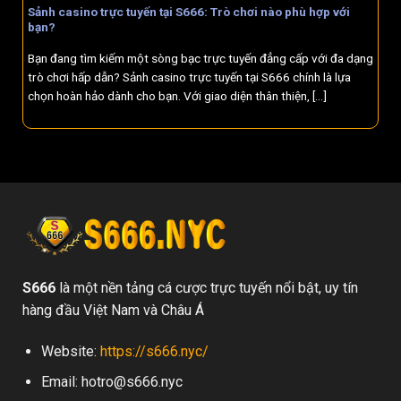
Sảnh casino trực tuyến tại S666: Trò chơi nào phù hợp với
bạn?
Bạn đang tìm kiếm một sòng bạc trực tuyến đẳng cấp với đa dạng
trò chơi hấp dẫn? Sảnh casino trực tuyến tại S666 chính là lựa
chọn hoàn hảo dành cho bạn. Với giao diện thân thiện, [...]
S666
là một nền tảng cá cược trực tuyến nổi bật, uy tín
hàng đầu Việt Nam và Châu Á
Website:
https://s666.nyc/
Email:
hotro@s666.nyc