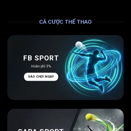
CÁ CƯỢC THỂ THAO
FB SPORT
Hoàn phí 3%
VÀO CHƠI NGAY