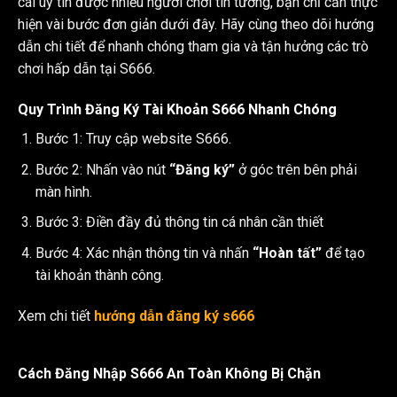
cái uy tín được nhiều người chơi tin tưởng, bạn chỉ cần thực
hiện vài bước đơn giản dưới đây. Hãy cùng theo dõi hướng
dẫn chi tiết để nhanh chóng tham gia và tận hưởng các trò
chơi hấp dẫn tại S666.
Quy Trình Đăng Ký Tài Khoản S666 Nhanh Chóng
Bước 1: Truy cập website S666.
Bước 2: Nhấn vào nút
“Đăng ký”
ở góc trên bên phải
màn hình.
Bước 3: Điền đầy đủ thông tin cá nhân cần thiết
Bước 4: Xác nhận thông tin và nhấn
“Hoàn tất”
để tạo
tài khoản thành công.
Xem chi tiết
hướng dẫn đăng ký s666
Cách Đăng Nhập S666 An Toàn Không Bị Chặn