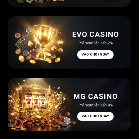
EVO CASINO
Phí hoàn lên đến 2%
VÀO CHƠI NGAY
MG CASINO
Phí hoàn lên đến 4%
VÀO CHƠI NGAY