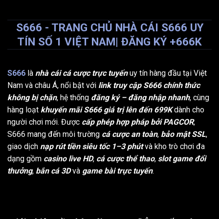
S666 - TRANG CHỦ NHÀ CÁI S666 UY
TÍN SỐ 1 VIỆT NAM| ĐĂNG KÝ +666K
S666
là
nhà cái cá cược trực tuyến
uy tín hàng đầu tại Việt
Nam và châu Á, nổi bật với
link truy cập S666 chính thức
không bị chặn
, hệ thống
đăng ký – đăng nhập nhanh
, cùng
hàng loạt
khuyến mãi S666 giá trị lên đến 699K
dành cho
người chơi mới. Được
cấp phép hợp pháp bởi
PAGCOR
,
S666 mang đến môi trường
cá cược an toàn
,
bảo mật SSL
,
giao dịch
nạp rút tiền siêu tốc 1–3 phút
và kho trò chơi đa
dạng gồm
casino live HD
,
cá cược thể thao
,
slot game đổi
thưởng
,
bắn cá 3D
và
game bài trực tuyến
.