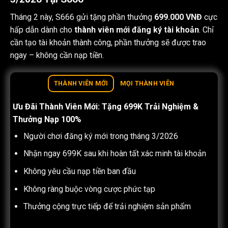
Tháng 2 này, S666 gửi tặng phần thưởng
699.000 VNĐ
cực
hấp dẫn dành cho
thành viên mới đăng ký tài khoản
. Chỉ
cần tạo tài khoản thành công, phần thưởng sẽ được trao
ngay – không cần nạp tiền.
THÀNH VIÊN MỚI
MỌI THÀNH VIÊN
Ưu Đãi Thành Viên Mới: Tặng 699K Trải Nghiệm &
Thưởng Nạp 100%
Người chơi đăng ký mới trong tháng 3/2026
Nhận ngay 699K sau khi hoàn tất xác minh tài khoản
Không yêu cầu nạp tiền ban đầu
Không ràng buộc vòng cược phức tạp
Thưởng cộng trực tiếp để trải nghiệm sản phẩm