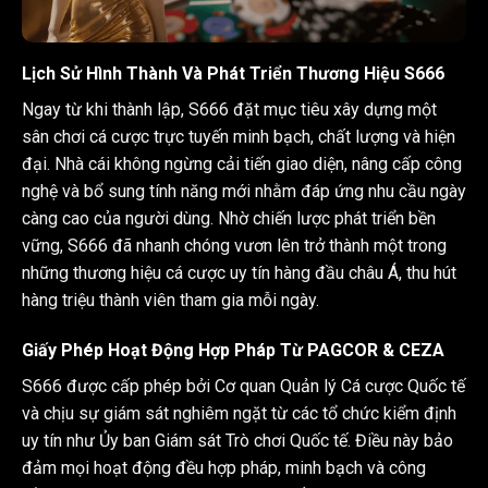
Lịch Sử Hình Thành Và Phát Triển Thương Hiệu S666
Ngay từ khi thành lập, S666 đặt mục tiêu xây dựng một
sân chơi cá cược trực tuyến minh bạch, chất lượng và hiện
đại. Nhà cái không ngừng cải tiến giao diện, nâng cấp công
nghệ và bổ sung tính năng mới nhằm đáp ứng nhu cầu ngày
càng cao của người dùng. Nhờ chiến lược phát triển bền
vững, S666 đã nhanh chóng vươn lên trở thành một trong
những thương hiệu cá cược uy tín hàng đầu châu Á, thu hút
hàng triệu thành viên tham gia mỗi ngày.
Giấy Phép Hoạt Động Hợp Pháp Từ PAGCOR & CEZA
S666 được cấp phép bởi Cơ quan Quản lý Cá cược Quốc tế
và chịu sự giám sát nghiêm ngặt từ các tổ chức kiểm định
uy tín như Ủy ban Giám sát Trò chơi Quốc tế. Điều này bảo
đảm mọi hoạt động đều hợp pháp, minh bạch và công