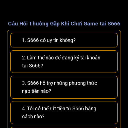
Câu Hỏi Thường Gặp Khi Chơi Game tại S666
1. S666 có uy tín không?
2. Làm thế nào để đăng ký tài khoản
tại S666?
3. S666 hỗ trợ những phương thức
nạp tiền nào?
4. Tôi có thể rút tiền từ S666 bằng
cách nào?