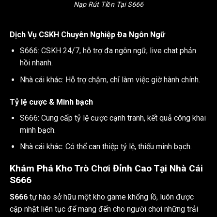
Nạp Rút Tiền Tại S666
Dịch Vụ CSKH Chuyên Nghiệp Đa Ngôn Ngữ
S666: CSKH 24/7, hỗ trợ đa ngôn ngữ, live chat phản
hồi nhanh.
Nhà cái khác: Hỗ trợ chậm, chỉ làm việc giờ hành chính.
Tỷ lệ cược & Minh bạch
S666: Cung cấp tỷ lệ cược cạnh tranh, kết quả công khai
minh bạch.
Nhà cái khác: Có thể can thiệp tỷ lệ, thiếu minh bạch.
Khám Phá Kho Trò Chơi Đỉnh Cao Tại Nhà Cái
S666
S666
tự hào sở hữu một kho game khổng lồ, luôn được
cập nhật liên tục để mang đến cho người chơi những trải