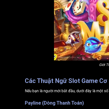
Giới 
Các Thuật Ngữ Slot Game Cơ
Nếu bạn là người mới bắt đầu, dưới đây là một s
Payline (Dòng Thanh Toán)