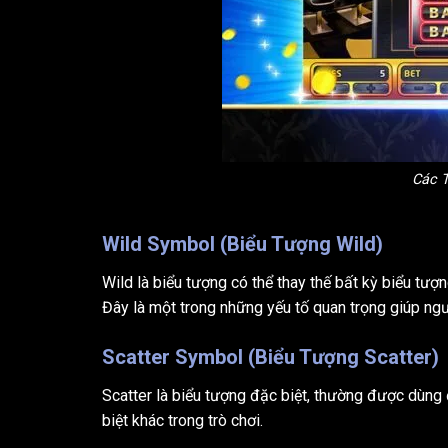
Các 
Wild Symbol (Biểu Tượng Wild)
Wild là biểu tượng có thể thay thế bất kỳ biểu tượ
Đây là một trong những yếu tố quan trọng giúp ng
Scatter Symbol (Biểu Tượng Scatter)
Scatter là biểu tượng đặc biệt, thường được dùng
biệt khác trong trò chơi.