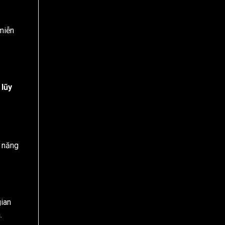
miễn
 lũy
h năng
gian
.