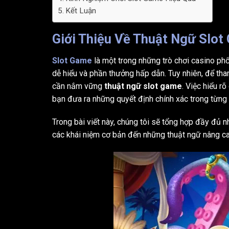
Kết Luận
Giới Thiệu Về Thuật Ngữ Slo
Slot Game
là một trong những trò chơi casino phổ
dễ hiểu và phần thưởng hấp dẫn. Tuy nhiên, để tha
cần nắm vững
thuật ngữ slot game
. Việc hiểu r
bạn đưa ra những quyết định chính xác trong từng 
Trong bài viết này, chúng tôi sẽ tổng hợp đầy đủ 
các khái niệm cơ bản đến những thuật ngữ nâng ca