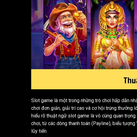
Slot game là một trong những trò chơi hấp dẫn nhất
chơi đơn giản, giải trí cao và cơ hội trúng thưởng l
hiểu rõ thuật ngữ slot game là vô cùng quan trọn
chơi, từ các dòng thanh toán (Payline), biểu tượng
lũy tiến.