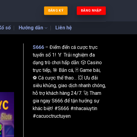
ĐĂNG KÝ
ĐĂNG NHẬP
Xổ số
Hướng dẫn
Liên hệ
S666
– Điểm đến cá cược trực
tuyến số 1! 🏅 Trải nghiệm đa
dạng trò chơi hấp dẫn: 🎲 Casino
trực tiếp, 🎯 Bắn cá, 🃏 Game bài,
⚽️ Cá cược thể thao… 💥 Ưu đãi
siêu khủng, giao dịch nhanh chóng,
hỗ trợ khách hàng 24/7. 🚀 Tham
gia ngay S666 để tận hưởng sự
khác biệt! #S666 #nhacaiuytin
#cacuoctructuyen