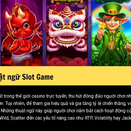
 trong thế giới casino trực tuyến, thu hút đông đảo người chơi nh
ớn. Tuy nhiên, để tham gia hiệu quả và gia tăng tỷ lệ chiến thắng, v
g. Những thuật ngữ này giúp người chơi nắm bắt cách hoạt động củ
 Wild, Scatter đến các yếu tố nâng cao như RTP, Volatility hay Jac