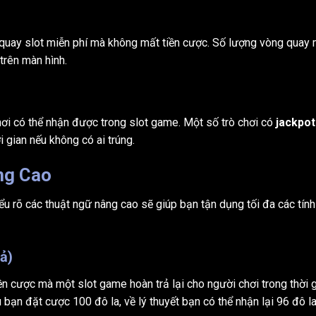
 quay slot miễn phí mà không mất tiền cược. Số lượng vòng quay 
trên màn hình.
hơi có thể nhận được trong slot game. Một số trò chơi có
jackpot
ời gian nếu không có ai trúng.
ng Cao
ểu rõ các thuật ngữ nâng cao sẽ giúp bạn tận dụng tối đa các tín
ả)
ền cược mà một slot game hoàn trả lại cho người chơi trong thời 
 bạn đặt cược 100 đô la, về lý thuyết bạn có thể nhận lại 96 đô la