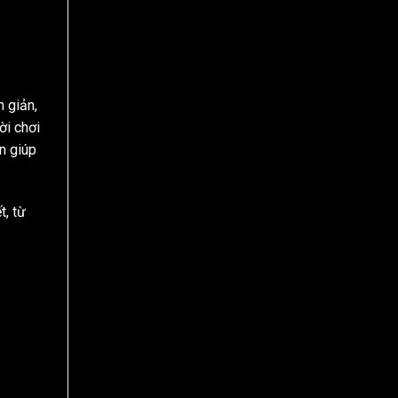
n giản,
ời chơi
òn giúp
t, từ