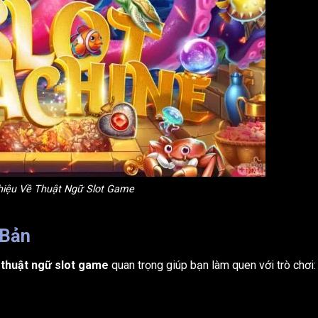
Thiệu Về Thuật Ngữ Slot Game
 Bản
ố
thuật ngữ slot game
quan trọng giúp bạn làm quen với trò chơi: