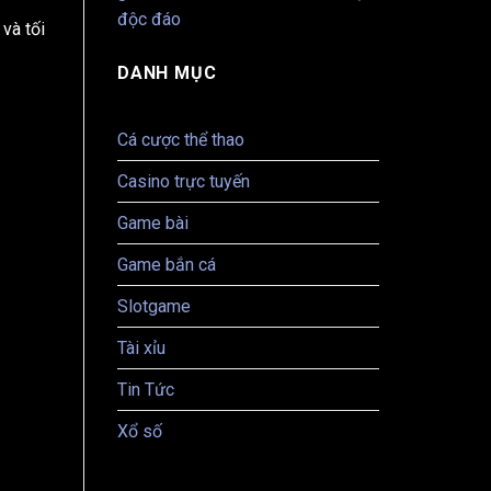
độc đáo
và tối
DANH MỤC
Cá cược thể thao
Casino trực tuyến
Game bài
Game bắn cá
Slotgame
Tài xỉu
Tin Tức
Xổ số