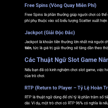
Free Spins (Vòng Quay Miễn Phí)
Free Spins là phần thưởng giúp người chơi có thể
phí phụ thuộc vào số biểu tượng Scatter xuất hiện 
Jackpot (Giải Độc Đắc)
Jackpot là khoản tiền thưởng lớn nhất mà người c
tiến
, tức là giá trị giải thưởng sẽ tăng dần theo th
Các Thuật Ngữ Slot Game Nâ
Nếu bạn đã có kinh nghiệm chơi slot game, việc hi
của trò chơi.
RTP (Return to Player – Tỷ Lệ Hoàn Tr
RTP là thuật ngữ dùng để chỉ tỷ lệ phần trăm số ti
dài. Ví dụ, một trò chơi có RTP 96% có nghĩa là nếu