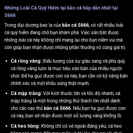
Những Loài Cá Quý Hiếm tại bắn cá hấp dẫn nhất tại
S666
Trong đại dương bao la của
bắn cá S666
, có rất nhiều loài
cá quý hiếm đang chờ bạn khám phá. Việc săn bắt được
những loài cá này không chỉ mang lại cho bạn niềm vui mà
còn giúp bạn nhận được những phần thưởng vô cùng giá trị.
Cá rồng vàng:
Biểu tượng của sự giàu sang và phú quý,
cá rồng vàng luôn là mục tiêu săn bắn của nhiều người
chơi. Để hạ gục được con cá này, bạn cần có kỹ năng bắn
chính xác và một khẩu súng thật mạnh.
Cá mập trắng:
Với kích thước lớn và tốc độ nhanh, cá
mập trắng là một trong những thử thách lớn nhất dành
cho các cao thủ
bắn cá S666
. Nếu bạn hạ gục được con
cá này, bạn sẽ nhận được một số lượng vàng khổng lồ.
Cá heo hồng:
Không chỉ có vẻ ngoài đáng yêu, cá heo