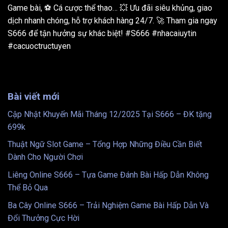
Game bài, ⚽️ Cá cược thể thao… 💥 Ưu đãi siêu khủng, giao
dịch nhanh chóng, hỗ trợ khách hàng 24/7. 🚀 Tham gia ngay
S666 để tận hưởng sự khác biệt! #S666 #nhacaiuytin
#cacuoctructuyen
Bài viết mới
Cập Nhật Khuyến Mãi Tháng 12/2025 Tại S666 – ĐK tặng
699k
Thuật Ngữ Slot Game – Tổng Hợp Những Điều Cần Biết
Dành Cho Người Chơi
Liêng Online S666 – Tựa Game Đánh Bài Hấp Dẫn Không
Thể Bỏ Qua
Ba Cây Online S666 – Trải Nghiệm Game Bài Hấp Dẫn Và
Đổi Thưởng Cực Hời