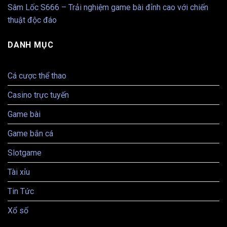
Sâm Lốc S666 – Trải nghiệm game bài đỉnh cao với chiến
thuật độc đáo
DANH MỤC
Cá cược thể thao
Casino trực tuyến
Game bài
Game bắn cá
Slotgame
Tài xỉu
Tin Tức
Xổ số