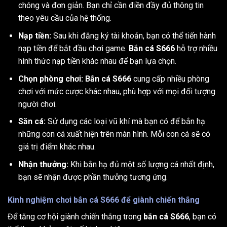
chóng và đơn giản. Bạn chỉ cần điền đầy đủ thông tin
theo yêu cầu của hệ thống.
Nạp tiền:
Sau khi đăng ký tài khoản, bạn có thể tiến hành
nạp tiền để bắt đầu chơi game.
Bắn cá S666
hỗ trợ nhiều
hình thức nạp tiền khác nhau để bạn lựa chọn.
Chọn phòng chơi:
Bắn cá S666
cung cấp nhiều phòng
chơi với mức cược khác nhau, phù hợp với mọi đối tượng
người chơi.
Săn cá:
Sử dụng các loại vũ khí mà bạn có để bắn hạ
những con cá xuất hiện trên màn hình. Mỗi con cá sẽ có
giá trị điểm khác nhau.
Nhận thưởng:
Khi bắn hạ đủ một số lượng cá nhất định,
bạn sẽ nhận được phần thưởng tương ứng.
Kinh nghiệm chơi bắn cá S666 để giành chiến thắng
Để tăng cơ hội giành chiến thắng trong
bắn cá S666
, bạn có