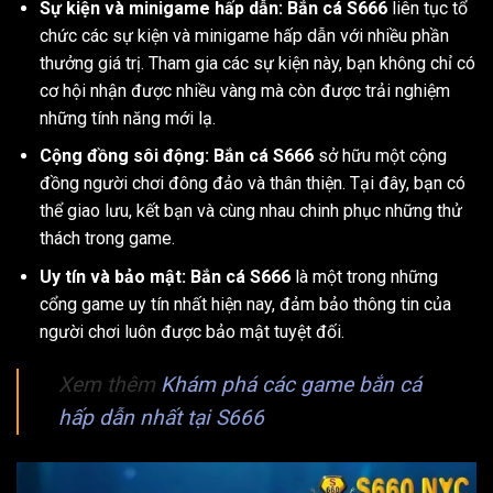
Sự kiện và minigame hấp dẫn:
Bắn cá S666
liên tục tổ
chức các sự kiện và minigame hấp dẫn với nhiều phần
thưởng giá trị. Tham gia các sự kiện này, bạn không chỉ có
cơ hội nhận được nhiều vàng mà còn được trải nghiệm
những tính năng mới lạ.
Cộng đồng sôi động:
Bắn cá S666
sở hữu một cộng
đồng người chơi đông đảo và thân thiện. Tại đây, bạn có
thể giao lưu, kết bạn và cùng nhau chinh phục những thử
thách trong game.
Uy tín và bảo mật:
Bắn cá S666
là một trong những
cổng game uy tín nhất hiện nay, đảm bảo thông tin của
người chơi luôn được bảo mật tuyệt đối.
Xem thêm
Khám phá các game bắn cá
hấp dẫn nhất tại S666