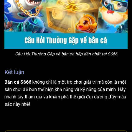
Câu Hỏi Thường Gặp về bắn cá hấp dẫn nhất tại S666
Kết luận
Bắn cá S666
không chỉ là một trò chơi giải trí mà còn là một
sân chơi để bạn thể hiện khả năng và kỹ năng của mình. Hãy
nhanh tay tham gia và khám phá thế giới đại dương đầy màu
sắc này nhé!